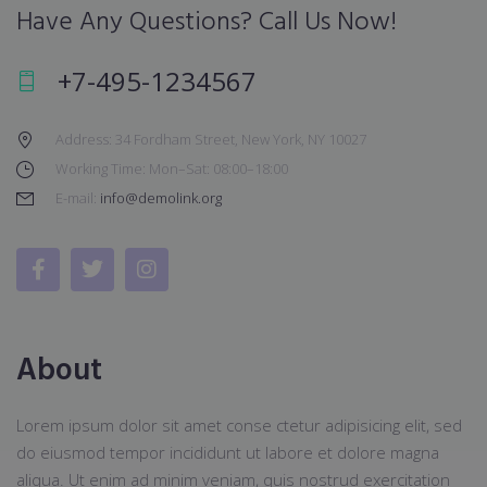
Have Any Questions? Call Us Now!
+7-495-1234567
Address: 34 Fordham Street, New York, NY 10027
Working Time: Mon–Sat: 08:00–18:00
E-mail:
info@demolink.org
About
Lorem ipsum dolor sit amet conse ctetur adipisicing elit, sed
do eiusmod tempor incididunt ut labore et dolore magna
aliqua. Ut enim ad minim veniam, quis nostrud exercitation