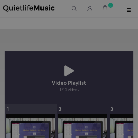
0
Video Playlist
1
/10
videos
1
2
3